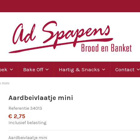
Koek
Bake Off
Hartig & Snacks
Contact
e mini
Aardbeivlaatje mini
Referentie
34013
€ 2,75
Inclusief belasting
Aardbeivlaatje mini