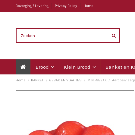
Bezorging / Levering
Privacy Policy
Home
Brood
Klein Brood
Banket en 
Home
BANKET
GEBAK EN VLAATJES
MINI-GEBAK
Aardbeivlaatj