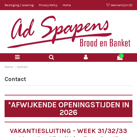
Bezorging / Levering
Privacy Policy
Home
Wensenlijst (
0
)
0
Home
Contact
Contact
*AFWIJKENDE OPENINGSTIJDEN IN
2026
VAKANTIESLUITING - WEEK 31/32/33