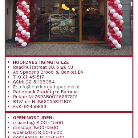
HOOFDVESTIGING: GILZE
Raadhuisstraat 30, 5126 CJ
Ad Spapens Brood & Banket BV
T: 0161-451517
GSM: 06-51198084
E:
info@bakkerijadspapens.nl
Rabobank Zuidelijke Baronie
Reknr: NL76RABO0116637501
BTW-nr: NL866055824B01
KvK: 92459633
OPENINGSTIJDEN:
maandag: 8:00 - 15:00
dinsdag: 8:00-15:00
woensdag: 8:00-15:00
donderdag: 8:00-15:00