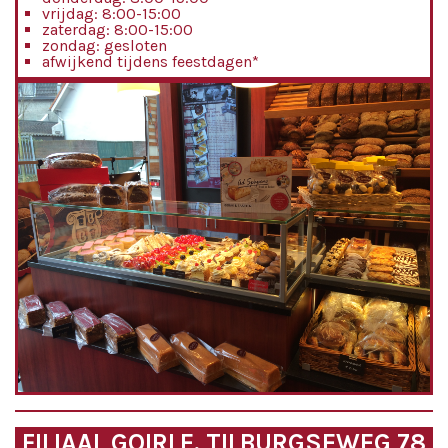
vrijdag: 8:00-15:00
zaterdag: 8:00-15:00
zondag: gesloten
afwijkend tijdens feestdagen*
FILIAAL GOIRLE, TILBURGSEWEG 78