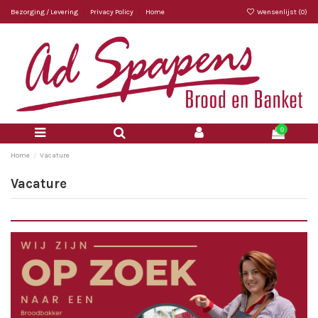
Bezorging / Levering
Privacy Policy
Home
Wensenlijst (
0
)
0
Home
Vacature
Vacature