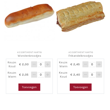
ASSORTIMENT HARTIG
ASSORTIMENT HARTIG
Worstenbroodjes
Frikandelbroodjes
Keuze:
Keuze:
€ 2,00
€ 2,45
Koud
Warm
Keuze:
Keuze:
€ 2,05
€ 2,40
Warm
Koud
Toevoegen
Toevoegen