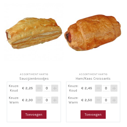
ASSORTIMENT HARTIG
ASSORTIMENT HARTIG
Saucijzenbroodjes
Ham/Kaas Croissants
Keuze:
Keuze:
€ 2,25
€ 2,45
Koud
Koud
Keuze:
Keuze:
€ 2,30
€ 2,50
Warm
Warm
Toevoegen
Toevoegen