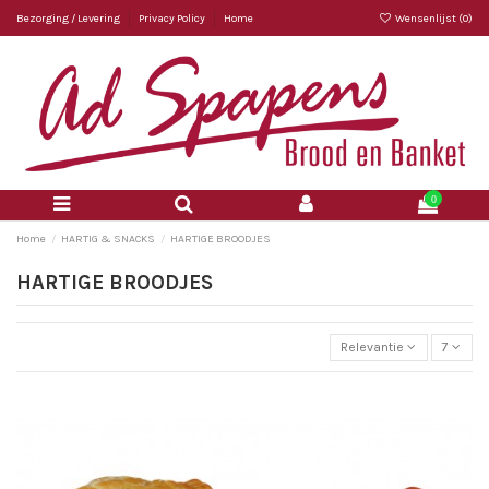
Bezorging / Levering
Privacy Policy
Home
Wensenlijst (
0
)
0
Home
HARTIG & SNACKS
HARTIGE BROODJES
HARTIGE BROODJES
Relevantie
7