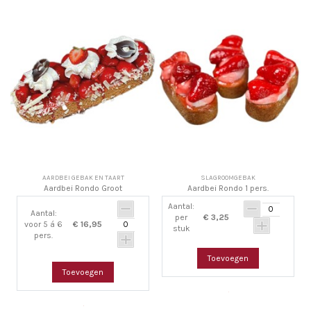
AARDBEI GEBAK EN TAART
SLAGROOMGEBAK
Aardbei Rondo Groot
Aardbei Rondo 1 pers.
Aantal:
Aantal:
per
€ 3,25
voor 5 á 6
€ 16,95
stuk
pers.
Toevoegen
Toevoegen