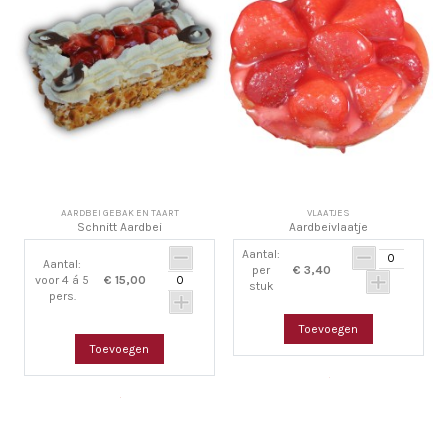
AARDBEI GEBAK EN TAART
VLAATJES
Schnitt Aardbei
Aardbeivlaatje
Aantal:
Aantal:
per
€ 3,40
voor 4 á 5
€ 15,00
stuk
pers.
Toevoegen
Toevoegen