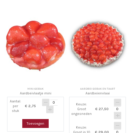
MINI-GEBAK
AARDBEI GEBAK EN TAART
Aardbeivlaatje mini
Aardbeienvlaai
Aantal:
Keuze:
per
€ 2,75
Groot
€ 27,50
stuk
ongesneden
Toevoegen
Keuze:
Groot in 10
€ 29,00