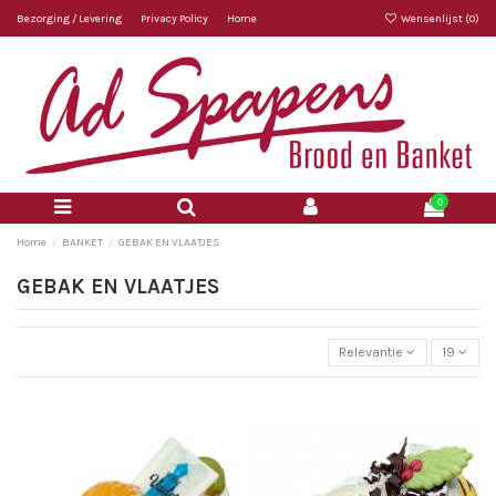
Bezorging / Levering
Privacy Policy
Home
Wensenlijst (
0
)
0
Home
BANKET
GEBAK EN VLAATJES
GEBAK EN VLAATJES
Relevantie
19