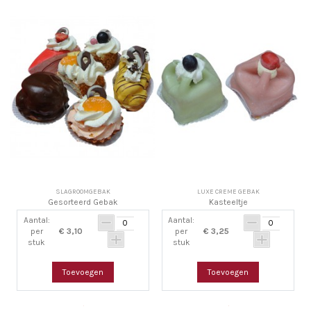
SLAGROOMGEBAK
LUXE CREME GEBAK
Gesorteerd Gebak
Kasteeltje
Aantal:
Aantal:
per
€ 3,10
per
€ 3,25
stuk
stuk
Toevoegen
Toevoegen