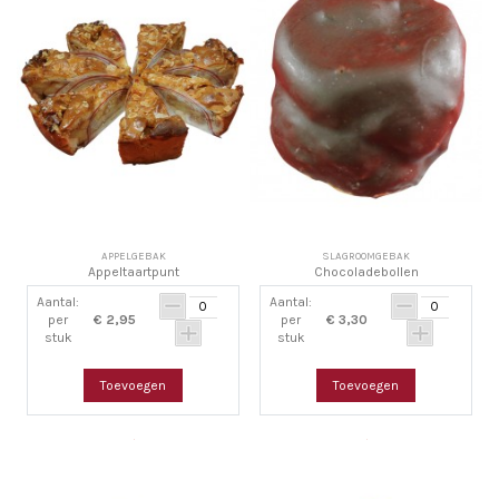
APPELGEBAK
SLAGROOMGEBAK
Appeltaartpunt
Chocoladebollen
Aantal:
Aantal:
per
€ 2,95
per
€ 3,30
stuk
stuk
Toevoegen
Toevoegen