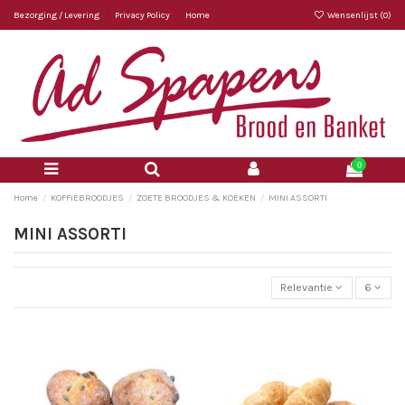
Bezorging / Levering
Privacy Policy
Home
Wensenlijst (
0
)
0
Home
KOFFIEBROODJES
ZOETE BROODJES & KOEKEN
MINI ASSORTI
MINI ASSORTI
Relevantie
6