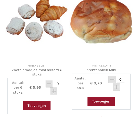
MINI ASSORTI
MINI ASSORTI
Zoete broodjes mini assorti 6
Krentebollen Mini
stuks
Aantal:
Aantal:
per
€ 0,70
per 6
€ 5,95
stuk
stuks
Toevoegen
Toevoegen