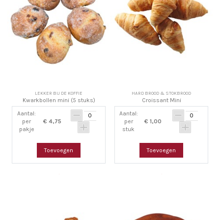
LEKKER BIJ DE KOFFIE
HARD BROOD & STOKBROOD
Kwarkbollen mini (5 stuks)
Croissant Mini
Aantal:
Aantal:
per
€ 4,75
per
€ 1,00
pakje
stuk
Toevoegen
Toevoegen