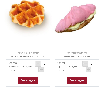
LEKKER BIJ DE KOFFIE
KOEKEN KORSTDEEG
Mini Suikerwafels (6stuks)
Roze RoomCroissant
Aantal:
Aantal:
Actie: 6
€ 4,95
per
€ 2,95
voor
stuk
Toevoegen
Toevoegen