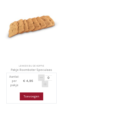
LEKKER BIJ DE KOFFIE
Pakje Roomboter Speculaas
Aantal:
per
€ 4,95
pakje
Toevoegen