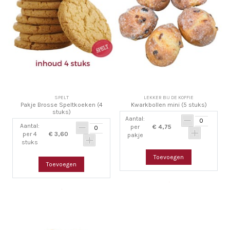
SPELT
LEKKER BIJ DE KOFFIE
Pakje Brosse Speltkoeken (4
Kwarkbollen mini (5 stuks)
stuks)
Aantal:
Aantal:
per
€ 4,75
per 4
€ 3,60
pakje
stuks
Toevoegen
Toevoegen