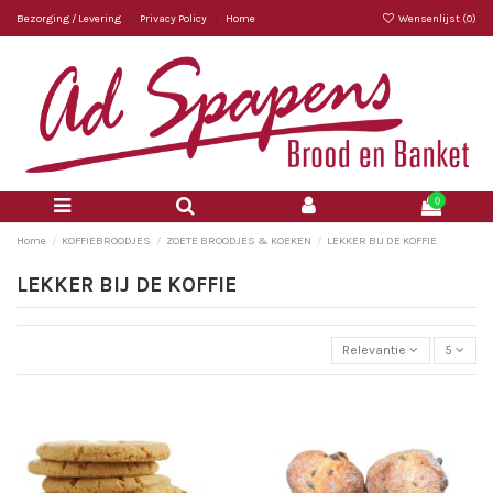
Bezorging / Levering
Privacy Policy
Home
Wensenlijst (
0
)
0
Home
KOFFIEBROODJES
ZOETE BROODJES & KOEKEN
LEKKER BIJ DE KOFFIE
LEKKER BIJ DE KOFFIE
Relevantie
5