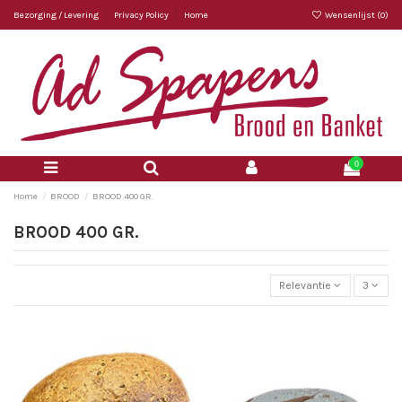
Bezorging / Levering
Privacy Policy
Home
Wensenlijst (
0
)
0
Home
BROOD
BROOD 400 GR.
BROOD 400 GR.
Relevantie
3