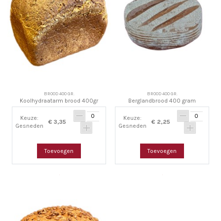
BROOD 400 GR.
BROOD 400 GR.
Koolhydraatarm brood 400gr
Berglandbrood 400 gram
Keuze:
Keuze:
€ 3,35
€ 2,25
Gesneden
Gesneden
Toevoegen
Toevoegen